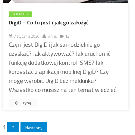
HOLANDIA
DigiD – Co to jest i jak go założyć
7 stycznia 2020
Anna
12
Czym jest DigiD i jak samodzielnie go
uzyskać? Jak aktywować? Jak uruchomić
funkcję dodatkowej kontroli SMS? Jak
korzystać z aplikacji mobilnej DigiD? Czy
mogę wyrobić DigiD bez meldunku?
Wszystko co musisz na ten temat wiedzieć.
Czytaj
Stronicowanie
1
2
Następny