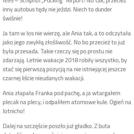
N95 – Schiphol „Fucking” Airport! No tak, przecież
inny autobus tędy nie jeździ. Niech to dunder
świśnie!
Ja tam w los nie wierzę, ale Ania tak, a to odczytała
jako jego zwykłą złośliwość. No bo przecież to już
była przesada. Takie rzeczy się po prostu nie
zdarzają. Letnie wakacje 2018 robiły wszystko, by
stać się pierwszą pozycją na nie istniejącej jeszcze
czarnej liście nieudanych wakacji.
Ania złapała Franka pod pachę, a ja wtargałem
plecak na plecy, i odpaliłem atomowe kule. Ogień na
lotnicho!
Dalej na szczęście poszło już gładko. Z buta