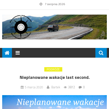
7 sierpnia 2026
PODRÓŻE
Nieplanowane wakacje last second.
5 marca 2020
Bartek
3872
0