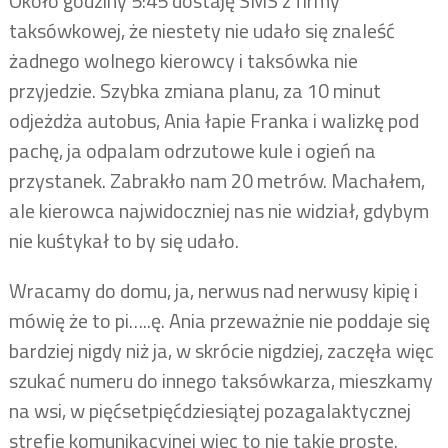
Około godziny 5:45 dostaję SMS z firmy
taksówkowej, że niestety nie udało się znaleść
żadnego wolnego kierowcy i taksówka nie
przyjedzie. Szybka zmiana planu, za 10 minut
odjeżdża autobus, Ania łapie Franka i walizkę pod
pachę, ja odpalam odrzutowe kule i ogień na
przystanek. Zabrakło nam 20 metrów. Machałem,
ale kierowca najwidoczniej nas nie widział, gdybym
nie kuśtykał to by się udało.
Wracamy do domu, ja, nerwus nad nerwusy kipię i
mówię że to pi…..ę. Ania przeważnie nie poddaje się
bardziej nigdy niż ja, w skrócie nigdziej, zaczęła więc
szukać numeru do innego taksówkarza, mieszkamy
na wsi, w pięćsetpięćdziesiątej pozagalaktycznej
strefie komunikacyjnej więc to nie takie proste.