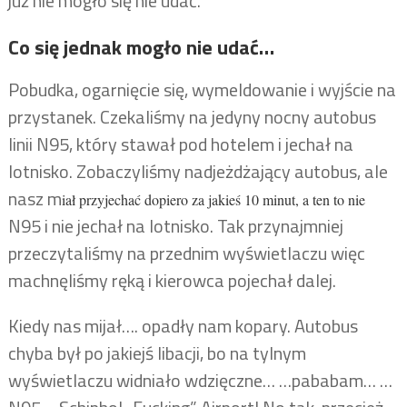
już nie mogło się nie udać.
Co się jednak mogło nie udać…
Pobudka, ogarnięcie się, wymeldowanie i wyjście na
przystanek. Czekaliśmy na jedyny nocny autobus
linii N95, który stawał pod hotelem i jechał na
lotnisko. Zobaczyliśmy nadjeżdżający autobus, ale
nasz m
iał przyjechać dopiero za jakieś 10 minut, a ten to nie
N95 i nie jechał na lotnisko. Tak przynajmniej
przeczytaliśmy na przednim wyświetlaczu więc
machnęliśmy ręką i kierowca pojechał dalej.
Kiedy nas mijał…. opadły nam kopary. Autobus
chyba był po jakiejś libacji, bo na tylnym
wyświetlaczu widniało wdzięczne… …pababam… …