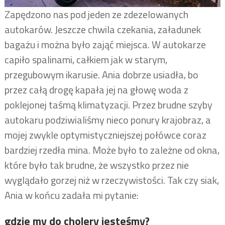
Zapędzono nas pod jeden ze zdezelowanych
autokarów. Jeszcze chwila czekania, załadunek
bagażu i można było zająć miejsca. W autokarze
capiło spalinami, całkiem jak w starym,
przegubowym ikarusie. Ania dobrze usiadła, bo
przez całą drogę kapała jej na głowę woda z
poklejonej taśmą klimatyzacji. Przez brudne szyby
autokaru podziwialiśmy nieco ponury krajobraz, a
mojej zwykle optymistyczniejszej połówce coraz
bardziej rzedła mina. Może było to zależne od okna,
które było tak brudne, że wszystko przez nie
wyglądało gorzej niż w rzeczywistości. Tak czy siak,
Ania w końcu zadała mi pytanie:
gdzie my do cholery jesteśmy?