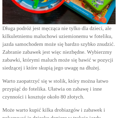
Dług
a podróż jest męcząca
nie tylko
dla
dzieci, ale
kilkuletniemu maluchowi uziemionemu
w foteliku,
jazda samochodem
może się bardzo szybko znudzić.
Zabranie zabawek jest więc niezbędne. Wybierzmy
zabawki, którymi
maluch
może się bawić
w pozycji
siedzącej i które skupią jego uwagę na dłużej
.
Warto zaopatrzyć się w stolik, który można łatwo
przypiąć do fotelika. Ułatwia on zabawę i inne
czynności i kosztuje około 80 złotych.
Może warto kupić kilka drobiazgów i zabawek i
pokazywać je dziecku dopiero w trakcie jazdy.