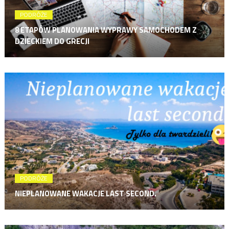
PODRÓŻE
8 ETAPÓW PLANOWANIA WYPRAWY SAMOCHODEM Z
DZIECKIEM DO GRECJI
PODRÓŻE
NIEPLANOWANE WAKACJE LAST SECOND.