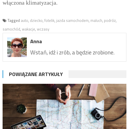
włączona klimatyzacja.
Tagged
auto
,
dziecko
,
fotelik
,
jazda samochodem
,
maluch
,
podróż
,
samochód
,
wakacje
,
wczasy
Anna
Wstań, idź i zrób, a będzie zrobione.
POWIĄZANE ARTYKUŁY