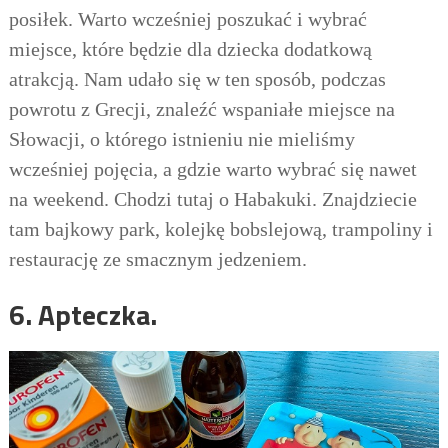
posiłek. Warto wcześniej poszukać i wybrać
miejsce, które będzie dla dziecka dodatkową
atrakcją. Nam udało się w ten sposób, podczas
powrotu z Grecji, znaleźć wspaniałe miejsce na
Słowacji, o którego istnieniu nie mieliśmy
wcześniej pojęcia, a gdzie warto wybrać się nawet
na weekend.
Chodzi tutaj o Habakuki. Znaj
dziecie
tam bajkowy park, kolejk
ę
bobslejow
ą
, trampoliny i
restauracj
ę
ze smacznym jedzeniem.
6.
Apteczka.