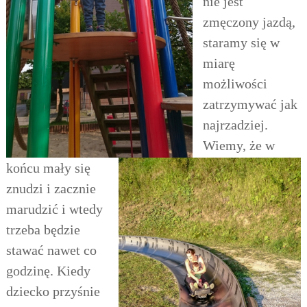
nie jest
zmęczony jazdą,
staramy się w
miarę
możliwości
zatrzymywać
jak
najrzadziej.
Wiemy, że w
końcu mały się
znudzi i zacznie
marudzić i wtedy
trzeba będzie
stawać nawet co
godzinę. Kiedy
dziecko przyśnie