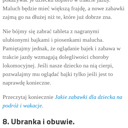
Maluch będzie mieć większą frajdę, a nowe zabawki
zajmą go na dłużej niż te, które już dobrze zna.
N
ie bójmy się
zabrać tablet
a
z nagranymi
ulubionymi bajkami i piosenkami
malucha
.
Pamiętajmy jednak, że oglądanie bajek
i zabawa
w
trakcie jazdy wzmaga
ją
dolegliwości choroby
lokomocyjnej. Jeśli nasze dziecko
na nią cierpi
,
po
zwalajmy mu oglądać
bajki tylko jeśli jest to
naprawdę
konieczne.
Przeczytaj koniecznie
Jakie zabawki dla dziecka na
podróż i wakacje
.
8. Ubranka i obuwie.