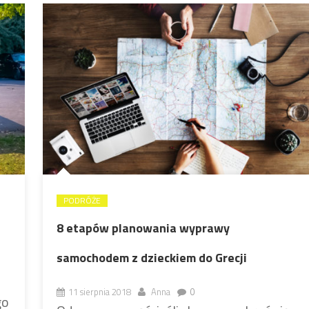
PODRÓŻE
8 etapów planowania wyprawy
samochodem z dzieckiem do Grecji
11 sierpnia 2018
Anna
0
go