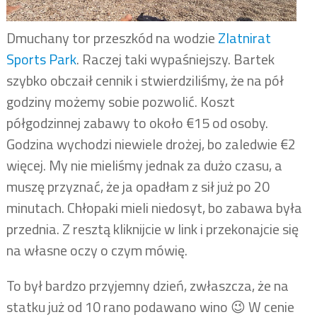
Dmuchany tor przeszkód na wodzie
Zlatnirat
Sports Park
. Raczej taki wypaśniejszy. Bartek
szybko obczaił cennik i stwierdziliśmy, że na pół
godziny możemy sobie pozwolić. Koszt
półgodzinnej zabawy to około €15 od osoby.
Godzina wychodzi niewiele drożej, bo zaledwie €2
więcej. My nie mieliśmy jednak za dużo czasu, a
muszę przyznać, że ja opadłam z sił już po 20
minutach. Chłopaki mieli niedosyt, bo zabawa była
przednia. Z resztą kliknijcie w link i przekonajcie się
na własne oczy o czym mówię.
To był bardzo przyjemny dzień, zwłaszcza, że na
statku już od 10 rano podawano wino 😉 W cenie