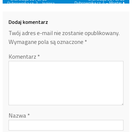
Dubrownika cz. 4 – Mostar
Dubrownika cz. 2 – Jeziora
Plitwickie i Park Rzeki Krka
wpisu
Dodaj komentarz
Twój adres e-mail nie zostanie opublikowany.
Wymagane pola są oznaczone
*
Komentarz
*
Nazwa
*