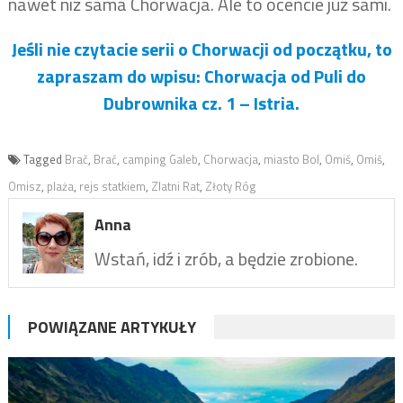
nawet niż sama Chorwacja. Ale to oceńcie już sami.
Jeśli nie czytacie serii o Chorwacji od początku, to
zapraszam do wpisu: Chorwacja od Puli do
Dubrownika cz. 1 – Istria.
Tagged
Brač
,
Brać
,
camping Galeb
,
Chorwacja
,
miasto Bol
,
Omiš
,
Omiś
,
Omisz
,
plaża
,
rejs statkiem
,
Zlatni Rat
,
Złoty Róg
Anna
Wstań, idź i zrób, a będzie zrobione.
POWIĄZANE ARTYKUŁY