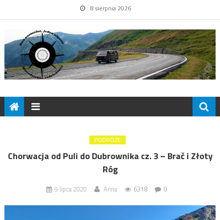
8 sierpnia 2026
PODRÓŻE
Chorwacja od Puli do Dubrownika cz. 3 – Brač i Złoty
Róg
9 lipca 2020
Anna
6318
0