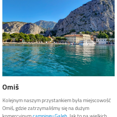
Omiš
Kolejnym naszym przystankiem była miejscowość
Omiš, gdzie zatrzymaliśmy się na dużym
komercyjnym
campingu Galeb
. Jak to na wielkich