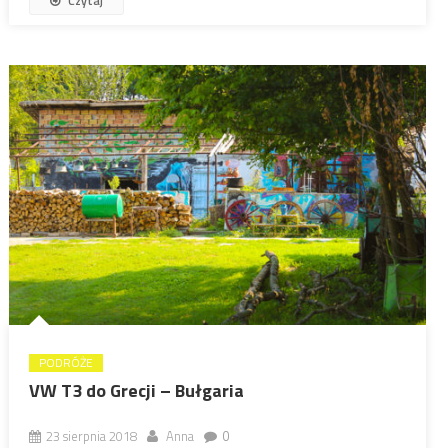
Czytaj
PODRÓŻE
VW T3 do Grecji – Bułgaria
23 sierpnia 2018
Anna
0