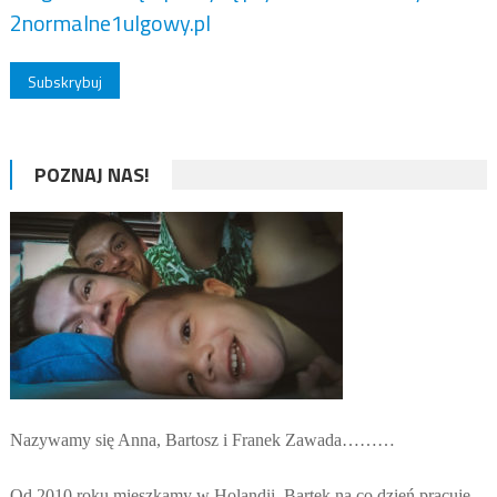
2normalne1ulgowy.pl
POZNAJ NAS!
Nazywamy się Anna, Bartosz i Franek Zawada………
Od 2010 roku mieszkamy w Holandii. Bartek na co dzień pracuje