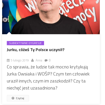
SUBIEKTYWNE DYGRESJE
Jurku, cóżeś Ty Polsce uczynił?
5 lutego 2019
Anna
0
Co sprawia, że ludzie tak mocno krytykują
Jurka Owsiaka i WOŚP? Czym ten człowiek
uraził innych, czym im zaszkodził? Czy ta
niechęć jest uzasadniona?
Czytaj