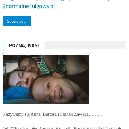
2normalne1ulgowy.pl
POZNAJ NAS!
Nazywamy się Anna, Bartosz i Franek Zawada………
Od 2010 roku mieszkamy w Holandii. Bartek na co dzień pracuje