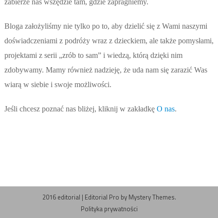
zabierze nas wszędzie tam, gdzie zapragniemy.
Bloga założyliśmy nie tylko po to, aby dzielić się z Wami naszymi
doświadczeniami z podróży wraz z dzieckiem, ale także pomysłami,
projektami z serii „zrób to sam” i wiedzą, którą dzięki nim
zdobywamy. Mamy również nadzieję, że uda nam się zarazić Was
wiarą w siebie i swoje możliwości.
Jeśli chcesz poznać nas bliżej, kliknij w zakładkę
O nas
.
2016 editorial
|
Editorial Pro by
Mystery Themes
.
Polityka prywatności