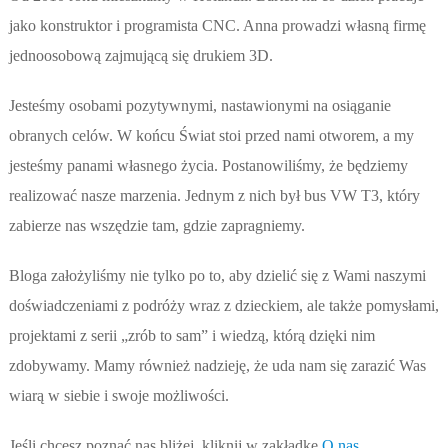
jako konstruktor i programista CNC. Anna prowadzi własną firmę
jednoosobową zajmującą się drukiem 3D.
Jesteśmy osobami pozytywnymi, nastawionymi na osiąganie
obranych celów. W końcu Świat stoi przed nami otworem, a my
jesteśmy panami własnego życia. Postanowiliśmy, że będziemy
realizować nasze marzenia. Jednym z nich był bus VW T3, który
zabierze nas wszędzie tam, gdzie zapragniemy.
Bloga założyliśmy nie tylko po to, aby dzielić się z Wami naszymi
doświadczeniami z podróży wraz z dzieckiem, ale także pomysłami,
projektami z serii „zrób to sam” i wiedzą, którą dzięki nim
zdobywamy. Mamy również nadzieję, że uda nam się zarazić Was
wiarą w siebie i swoje możliwości.
Jeśli chcesz poznać nas bliżej, kliknij w zakładkę
O nas
.