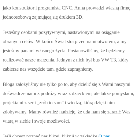
jako konstruktor i programista CNC. Anna prowadzi własną firmę
jednoosobową zajmującą się drukiem 3D.
Jesteśmy osobami pozytywnymi, nastawionymi na osiąganie
obranych celów. W końcu Świat stoi przed nami otworem, a my
jesteśmy panami własnego życia. Postanowiliśmy, że będziemy
realizować nasze marzenia. Jednym z nich był bus VW T3, który
zabierze nas wszędzie tam, gdzie zapragniemy.
Bloga założyliśmy nie tylko po to, aby dzielić się z Wami naszymi
doświadczeniami z podróży wraz z dzieckiem, ale także pomysłami,
projektami z serii „zrób to sam” i wiedzą, którą dzięki nim
zdobywamy. Mamy również nadzieję, że uda nam się zarazić Was
wiarą w siebie i swoje możliwości.
Jeśli chcesz poznać nas bliżej, kliknij w zakładkę
O nas
.