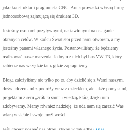
jako konstruktor i programista CNC. Anna prowadzi własną firmę
jednoosobową zajmującą się drukiem 3D.
Jesteśmy osobami pozytywnymi, nastawionymi na osiąganie
obranych celów. W końcu Świat stoi przed nami otworem, a my
jesteśmy panami własnego życia. Postanowiliśmy, że będziemy
realizować nasze marzenia. Jednym z nich był bus VW T3, który
zabierze nas wszędzie tam, gdzie zapragniemy.
Bloga założyliśmy nie tylko po to, aby dzielić się z Wami naszymi
doświadczeniami z podróży wraz z dzieckiem, ale także pomysłami,
projektami z serii „zrób to sam” i wiedzą, którą dzięki nim
zdobywamy. Mamy również nadzieję, że uda nam się zarazić Was
wiarą w siebie i swoje możliwości.
Jeśli chcesz poznać nas bliżej, kliknij w zakładkę
O nas
.