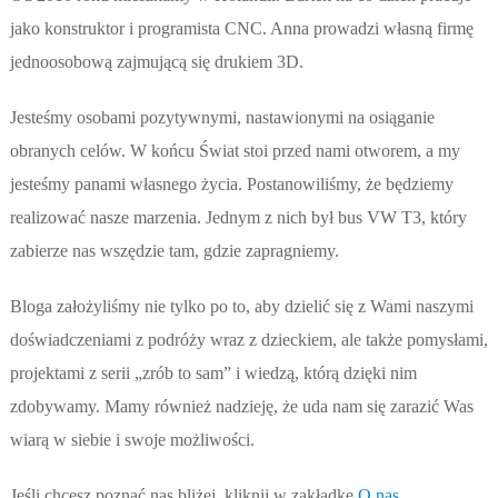
jako konstruktor i programista CNC. Anna prowadzi własną firmę
jednoosobową zajmującą się drukiem 3D.
Jesteśmy osobami pozytywnymi, nastawionymi na osiąganie
obranych celów. W końcu Świat stoi przed nami otworem, a my
jesteśmy panami własnego życia. Postanowiliśmy, że będziemy
realizować nasze marzenia. Jednym z nich był bus VW T3, który
zabierze nas wszędzie tam, gdzie zapragniemy.
Bloga założyliśmy nie tylko po to, aby dzielić się z Wami naszymi
doświadczeniami z podróży wraz z dzieckiem, ale także pomysłami,
projektami z serii „zrób to sam” i wiedzą, którą dzięki nim
zdobywamy. Mamy również nadzieję, że uda nam się zarazić Was
wiarą w siebie i swoje możliwości.
Jeśli chcesz poznać nas bliżej, kliknij w zakładkę
O nas
.