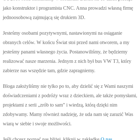
jako konstruktor i programista CNC. Anna prowadzi własną firmę
jednoosobową zajmującą się drukiem 3D.
Jesteśmy osobami pozytywnymi, nastawionymi na osiąganie
obranych celów. W końcu Świat stoi przed nami otworem, a my
jesteśmy panami własnego życia. Postanowiliśmy, że będziemy
realizować nasze marzenia. Jednym z nich był bus VW T3, który
zabierze nas wszędzie tam, gdzie zapragniemy.
Bloga założyliśmy nie tylko po to, aby dzielić się z Wami naszymi
doświadczeniami z podróży wraz z dzieckiem, ale także pomysłami,
projektami z serii „zrób to sam” i wiedzą, którą dzięki nim
zdobywamy. Mamy również nadzieję, że uda nam się zarazić Was
wiarą w siebie i swoje możliwości.
Jeśli chcesz poznać nas bliżej, kliknij w zakładkę
O nas
.