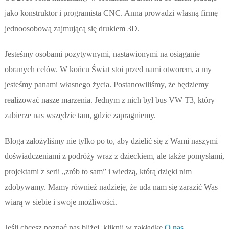
jako konstruktor i programista CNC. Anna prowadzi własną firmę
jednoosobową zajmującą się drukiem 3D.
Jesteśmy osobami pozytywnymi, nastawionymi na osiąganie
obranych celów. W końcu Świat stoi przed nami otworem, a my
jesteśmy panami własnego życia. Postanowiliśmy, że będziemy
realizować nasze marzenia. Jednym z nich był bus VW T3, który
zabierze nas wszędzie tam, gdzie zapragniemy.
Bloga założyliśmy nie tylko po to, aby dzielić się z Wami naszymi
doświadczeniami z podróży wraz z dzieckiem, ale także pomysłami,
projektami z serii „zrób to sam” i wiedzą, którą dzięki nim
zdobywamy. Mamy również nadzieję, że uda nam się zarazić Was
wiarą w siebie i swoje możliwości.
Jeśli chcesz poznać nas bliżej, kliknij w zakładkę
O nas
.