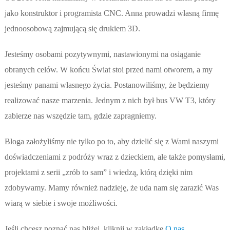
jako konstruktor i programista CNC. Anna prowadzi własną firmę
jednoosobową zajmującą się drukiem 3D.
Jesteśmy osobami pozytywnymi, nastawionymi na osiąganie
obranych celów. W końcu Świat stoi przed nami otworem, a my
jesteśmy panami własnego życia. Postanowiliśmy, że będziemy
realizować nasze marzenia. Jednym z nich był bus VW T3, który
zabierze nas wszędzie tam, gdzie zapragniemy.
Bloga założyliśmy nie tylko po to, aby dzielić się z Wami naszymi
doświadczeniami z podróży wraz z dzieckiem, ale także pomysłami,
projektami z serii „zrób to sam” i wiedzą, którą dzięki nim
zdobywamy. Mamy również nadzieję, że uda nam się zarazić Was
wiarą w siebie i swoje możliwości.
Jeśli chcesz poznać nas bliżej, kliknij w zakładkę
O nas
.