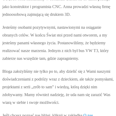
jako konstruktor i programista CNC. Anna prowadzi własną firmę
jednoosobową zajmującą się drukiem 3D.
Jesteśmy osobami pozytywnymi, nastawionymi na osiąganie
obranych celów. W końcu Świat stoi przed nami otworem, a my
jesteśmy panami własnego życia. Postanowiliśmy, że będziemy
realizować nasze marzenia. Jednym z nich był bus VW T3, który
zabierze nas wszędzie tam, gdzie zapragniemy.
Bloga założyliśmy nie tylko po to, aby dzielić się z Wami naszymi
doświadczeniami z podróży wraz z dzieckiem, ale także pomysłami,
projektami z serii „zrób to sam” i wiedzą, którą dzięki nim
zdobywamy. Mamy również nadzieję, że uda nam się zarazić Was
wiarą w siebie i swoje możliwości.
Jeśli chcesz poznać nas bliżej, kliknij w zakładkę
O nas
.