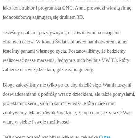
jako konstruktor i programista CNC. Anna prowadzi własną firmę
jednoosobową zajmującą się drukiem 3D.
Jesteśmy osobami pozytywnymi, nastawionymi na osiąganie
obranych celów. W końcu Świat stoi przed nami otworem, a my
jesteśmy panami własnego życia. Postanowiliśmy, że będziemy
realizować nasze marzenia. Jednym z nich był bus VW T3, który
zabierze nas wszędzie tam, gdzie zapragniemy.
Bloga założyliśmy nie tylko po to, aby dzielić się z Wami naszymi
doświadczeniami z podróży wraz z dzieckiem, ale także pomysłami,
projektami z serii „zrób to sam” i wiedzą, którą dzięki nim
zdobywamy. Mamy również nadzieję, że uda nam się zarazić Was
wiarą w siebie i swoje możliwości.
Jeśli chcesz poznać nas bliżej, kliknij w zakładkę
O nas
.