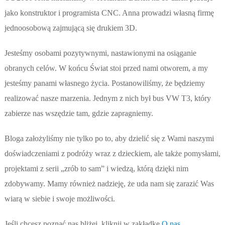
jako konstruktor i programista CNC. Anna prowadzi własną firmę
jednoosobową zajmującą się drukiem 3D.
Jesteśmy osobami pozytywnymi, nastawionymi na osiąganie
obranych celów. W końcu Świat stoi przed nami otworem, a my
jesteśmy panami własnego życia. Postanowiliśmy, że będziemy
realizować nasze marzenia. Jednym z nich był bus VW T3, który
zabierze nas wszędzie tam, gdzie zapragniemy.
Bloga założyliśmy nie tylko po to, aby dzielić się z Wami naszymi
doświadczeniami z podróży wraz z dzieckiem, ale także pomysłami,
projektami z serii „zrób to sam” i wiedzą, którą dzięki nim
zdobywamy. Mamy również nadzieję, że uda nam się zarazić Was
wiarą w siebie i swoje możliwości.
Jeśli chcesz poznać nas bliżej, kliknij w zakładkę
O nas
.