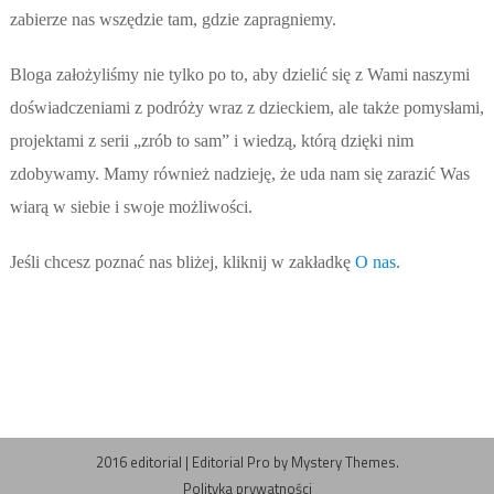
zabierze nas wszędzie tam, gdzie zapragniemy.
Bloga założyliśmy nie tylko po to, aby dzielić się z Wami naszymi
doświadczeniami z podróży wraz z dzieckiem, ale także pomysłami,
projektami z serii „zrób to sam” i wiedzą, którą dzięki nim
zdobywamy. Mamy również nadzieję, że uda nam się zarazić Was
wiarą w siebie i swoje możliwości.
Jeśli chcesz poznać nas bliżej, kliknij w zakładkę
O nas
.
2016 editorial
|
Editorial Pro by
Mystery Themes
.
Polityka prywatności