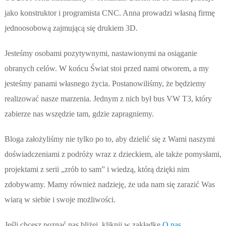
jako konstruktor i programista CNC. Anna prowadzi własną firmę
jednoosobową zajmującą się drukiem 3D.
Jesteśmy osobami pozytywnymi, nastawionymi na osiąganie
obranych celów. W końcu Świat stoi przed nami otworem, a my
jesteśmy panami własnego życia. Postanowiliśmy, że będziemy
realizować nasze marzenia. Jednym z nich był bus VW T3, który
zabierze nas wszędzie tam, gdzie zapragniemy.
Bloga założyliśmy nie tylko po to, aby dzielić się z Wami naszymi
doświadczeniami z podróży wraz z dzieckiem, ale także pomysłami,
projektami z serii „zrób to sam” i wiedzą, którą dzięki nim
zdobywamy. Mamy również nadzieję, że uda nam się zarazić Was
wiarą w siebie i swoje możliwości.
Jeśli chcesz poznać nas bliżej, kliknij w zakładkę
O nas
.