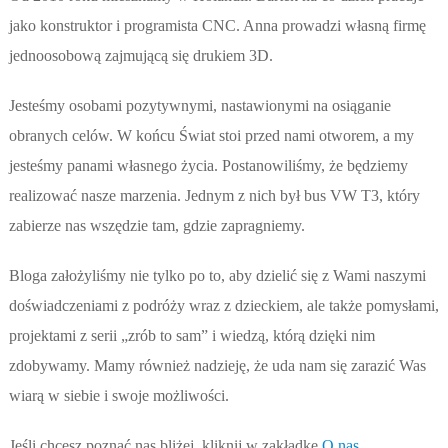
jako konstruktor i programista CNC. Anna prowadzi własną firmę
jednoosobową zajmującą się drukiem 3D.
Jesteśmy osobami pozytywnymi, nastawionymi na osiąganie
obranych celów. W końcu Świat stoi przed nami otworem, a my
jesteśmy panami własnego życia. Postanowiliśmy, że będziemy
realizować nasze marzenia. Jednym z nich był bus VW T3, który
zabierze nas wszędzie tam, gdzie zapragniemy.
Bloga założyliśmy nie tylko po to, aby dzielić się z Wami naszymi
doświadczeniami z podróży wraz z dzieckiem, ale także pomysłami,
projektami z serii „zrób to sam” i wiedzą, którą dzięki nim
zdobywamy. Mamy również nadzieję, że uda nam się zarazić Was
wiarą w siebie i swoje możliwości.
Jeśli chcesz poznać nas bliżej, kliknij w zakładkę
O nas
.